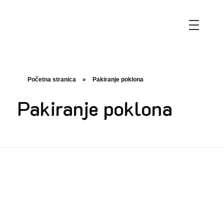
MaK flowers & gift boutique
Flowers make the world a more beautiful, creative place.
Početna stranica
»
Pakiranje poklona
Pakiranje poklona
Poklon
Pakiranje poklona