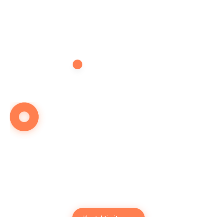
OBRATITE NAM SE NA VRIJEME
Želite dekorirati prostor za
prigodu?
Krenimo odmah...