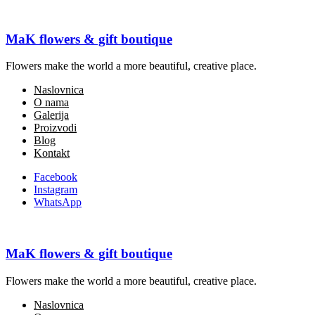
MaK flowers & gift boutique
Flowers make the world a more beautiful, creative place.
Naslovnica
O nama
Galerija
Proizvodi
Blog
Kontakt
Prethodno
Facebook
Instagram
Buket
WhatsApp
Sljedeće
Flowersbox
MaK flowers & gift boutique
Slične fotografije
Flowers make the world a more beautiful, creative place.
Buket
Buket
Naslovnica
Buket