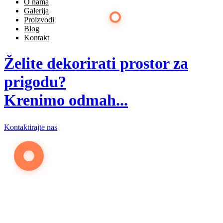
O nama
Galerija
Proizvodi
Blog
Obratite nam se na vrijeme
Kontakt
Želite dekorirati prostor za
prigodu?
Krenimo odmah...
Kontaktirajte nas