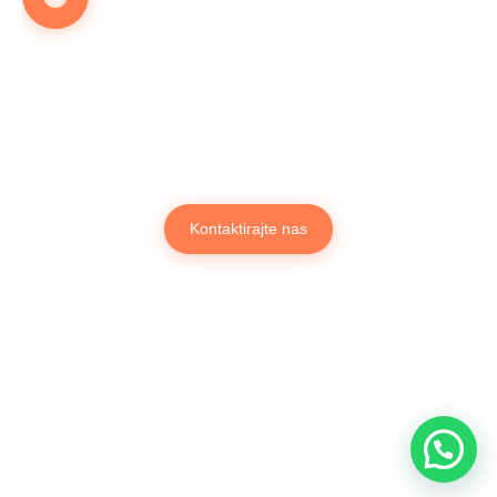
OBRATITE NAM SE NA VRIJEME
Želite dekorirati prostor za
prigodu?
Krenimo odmah...
Kontaktirajte nas