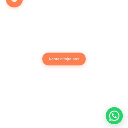
OBRATITE NAM SE NA VRIJEME
Želite dekorirati prostor za
prigodu?
Krenimo odmah...
Kontaktirajte nas