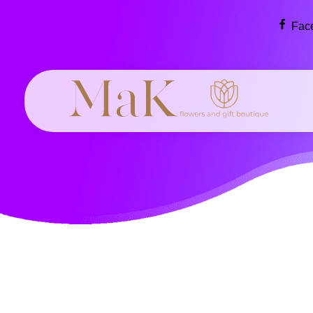
Fac
MaK flowers & gift boutique
Flowers make the world a more beautiful, creative place.