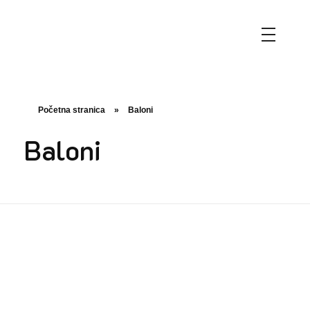
MaK flowers & gift boutique
Flowers make the world a more beautiful, creative place.
Početna stranica
»
Baloni
Baloni
Balon
Baloni