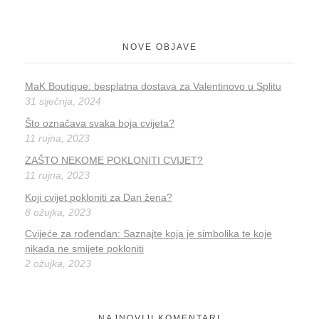
Balon
NOVE OBJAVE
Baloni
MaK Boutique: besplatna dostava za Valentinovo u Splitu
31 siječnja, 2024
Balon
Što označava svaka boja cvijeta?
Baloni
11 rujna, 2023
ZAŠTO NEKOME POKLONITI CVIJET?
11 rujna, 2023
Balon
Koji cvijet pokloniti za Dan žena?
Baloni
8 ožujka, 2023
Cvijeće za rođendan: Saznajte koja je simbolika te koje
nikada ne smijete pokloniti
Balon
2 ožujka, 2023
Baloni
NAJNOVIJI KOMENTARI