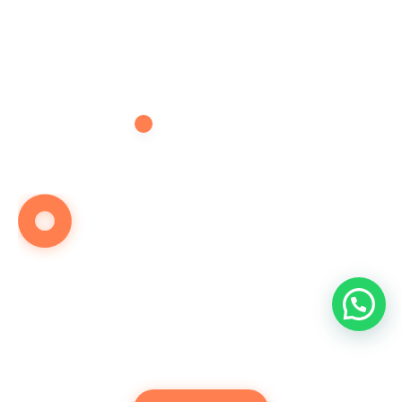
OBRATITE NAM SE NA VRIJEME
Želite dekorirati prostor za
prigodu?
Krenimo odmah...